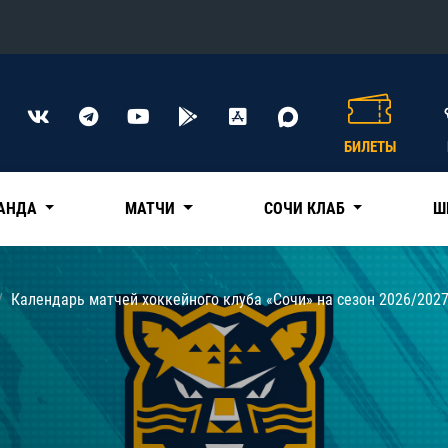
Конференция «Восток»
Дивизион Харламова
БИЛЕТЫ
Автомобилист
сляции
Ак Барс
АНДА
МАТЧИ
СОЧИ КЛАБ
Ш
Металлург Мг
Нефтехимик
 трансляции
Календарь матчей хоккейного клуба «Сочи» на сезон 2026/202
Трактор
магазин
Дивизион Чернышева
Авангард
ние КХЛ
Адмирал