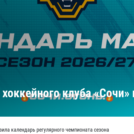
Амур
Барыс
Салават Юлаев
Сибирь
хоккейного клуба «Сочи» 
вила календарь регулярного чемпионата сезона