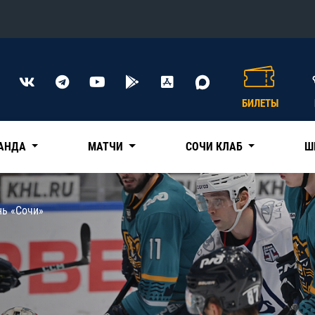
Конференция «Восток»
Дивизион Харламова
БИЛЕТЫ
Автомобилист
сляции
Ак Барс
АНДА
МАТЧИ
СОЧИ КЛАБ
Ш
Металлург Мг
Нефтехимик
 трансляции
нь «Сочи»
Трактор
магазин
Дивизион Чернышева
Авангард
ние КХЛ
Адмирал