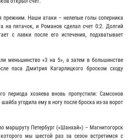
иков открыл счет.
я прежним. Наши атаки – нелепые голы соперника
а на пятачок, и Романов сделал счет 0:2. Долгий
ает с лавки после его истечения, подхватывает
ли меньшинство «3 на 5», а затем в большинстве
осле паса Дмитрия Кагарлицкого броском сходу
го периода хозяева вновь пропустили: Самсонов
шайба угодила ему в ногу после броска из-за ворот
по маршруту Петербург («Шанхай») – Магнитогорск
 которого мы шестой раз за сезон встретимся с