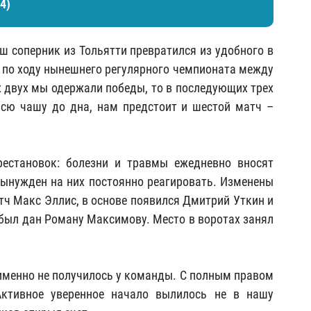
4)
ш соперник из Тольятти превратился из удобного в
й по ходу нынешнего регулярного чемпионата между
х двух мы одержали победы, то в последующих трех
всю чашу до дна, нам предстоит и шестой матч –
рестановок: болезни и травмы ежедневно вносят
вынужден на них постоянно реагировать. Изменены
тч Макс Эллис, в основе появился Дмитрий Уткин и
 был дан Роману Максимову. Место в воротах занял
 именно не получилось у команды. С полным правом
Активное уверенное начало вылилось не в нашу