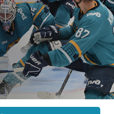
Амур
Барыс
Салават Юлаев
Сибирь