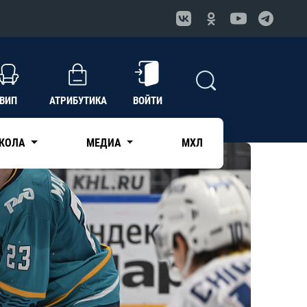
ВИП
АТРИБУТИКА
ВОЙТИ
КОЛА
МЕДИА
МХЛ