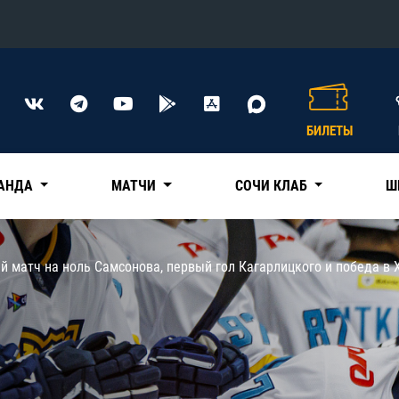
Конференция «Восток»
Дивизион Харламова
БИЛЕТЫ
Автомобилист
сляции
Ак Барс
АНДА
МАТЧИ
СОЧИ КЛАБ
Ш
Металлург Мг
Нефтехимик
 трансляции
й матч на ноль Самсонова, первый гол Кагарлицкого и победа в 
Трактор
магазин
Дивизион Чернышева
Авангард
ние КХЛ
Адмирал