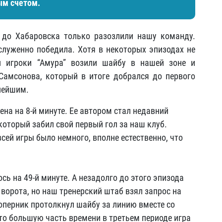
ым счетом.
 до Хабаровска только разозлили нашу команду.
служенно победила. Хотя в некоторых эпизодах не
и игроки “Амура” возили шайбу в нашей зоне и
Самсонова, который в итоге добрался до первого
ьнейшим.
на на 8-й минуте. Ее автором стал недавний
оторый забил свой первый гол за наш клуб.
сей игры было немного, вполне естественно, что
ь на 49-й минуте. А незадолго до этого эпизода
ворота, но наш тренерский штаб взял запрос на
Соперник протолкнул шайбу за линию вместе со
то большую часть времени в третьем периоде игра