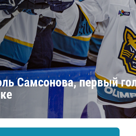
Амур
Барыс
Салават Юлаев
Сибирь
ль Самсонова, первый гол
ске