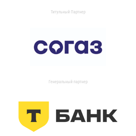
Титульный Партнер
Генеральный партнер