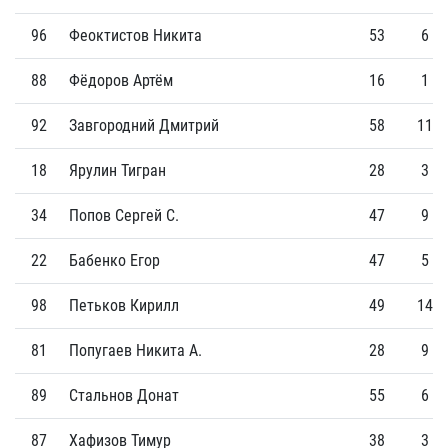
96
Феоктистов Никита
53
6
88
Фёдоров Артём
16
1
92
Завгородний Дмитрий
58
11
18
Ярулин Тигран
28
3
34
Попов Сергей С.
47
9
22
Бабенко Егор
47
5
98
Петьков Кирилл
49
14
81
Попугаев Никита А.
28
9
89
Стальнов Донат
55
6
87
Хафизов Тимур
38
3