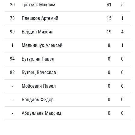
20
Третьяк Максим
41
5
73
Плешков Артемий
15
1
99
Бердин Михаил
19
4
1
Мельничук Алексей
8
1
94
Бутурлин Павел
0
0
82
Бутеец Вячеслав
0
0
-
Мойсевич Павел
0
0
-
Бондарь Фёдор
0
0
-
Абдуллаев Максим
0
0