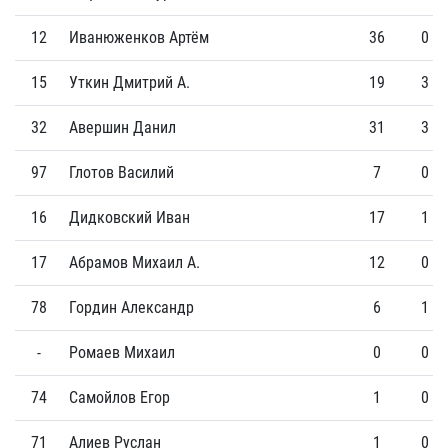
12
Иванюженков Артём
36
0
15
Уткин Дмитрий А.
19
3
32
Авершин Данил
31
3
97
Глотов Василий
7
0
16
Дидковский Иван
17
1
17
Абрамов Михаил А.
12
0
78
Гордин Александр
6
1
-
Ромаев Михаил
0
0
74
Самойлов Егор
1
0
71
Алиев Руслан
1
0