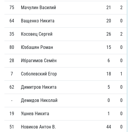
75
Мачулин Василий
21
2
64
Ващенко Никита
20
0
35
Косовец Сергей
26
2
80
Юзбашян Роман
15
0
28
Ибрагимов Семён
6
0
7
Соболевский Егор
18
1
62
Димитров Никита
5
0
-
Демидов Николай
0
0
19
Ушнев Никита
1
0
51
Новиков Антон В.
44
0