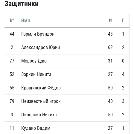
Защитники
№
Имя
И
Г
44
Гормли Брэндон
43
1
2
Александров Юрий
62
2
77
Морроу Джо
31
0
52
Зоркин Никита
27
4
55
Крощинский Фёдор
50
2
79
Неизвестный игрок
40
3
3
Пивцакин Никита
50
2
11
Кудако Вадим
27
1