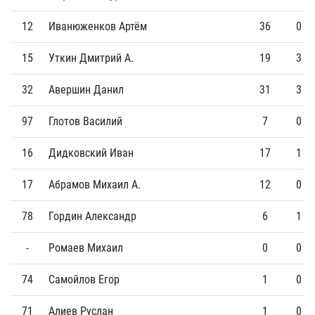
12
Иванюженков Артём
36
0
15
Уткин Дмитрий А.
19
3
32
Авершин Данил
31
3
97
Глотов Василий
7
0
16
Дидковский Иван
17
1
17
Абрамов Михаил А.
12
0
78
Гордин Александр
6
1
-
Ромаев Михаил
0
0
74
Самойлов Егор
1
0
71
Алиев Руслан
1
0