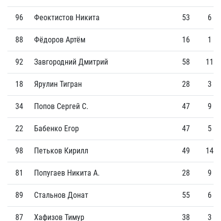
96
Феоктистов Никита
53
6
88
Фёдоров Артём
16
1
92
Завгородний Дмитрий
58
11
18
Ярулин Тигран
28
3
34
Попов Сергей С.
47
9
22
Бабенко Егор
47
5
98
Петьков Кирилл
49
14
81
Попугаев Никита А.
28
9
89
Стальнов Донат
55
6
87
Хафизов Тимур
38
3