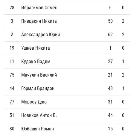
28
Ибрагимов Семён
6
0
3
Пивцакин Никита
50
2
2
Александров Юрий
62
2
19
Ушнев Никита
1
0
11
Кудако Вадим
27
1
75
Мачулин Василий
21
2
44
Гормли Брэндон
43
1
77
Морроу Джо
31
0
51
Новиков Антон В.
44
0
80
Юзбашян Роман
15
0