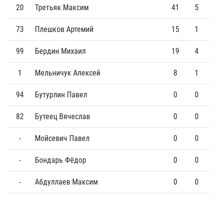
20
Третьяк Максим
41
5
73
Плешков Артемий
15
1
99
Бердин Михаил
19
4
1
Мельничук Алексей
8
1
94
Бутурлин Павел
0
0
82
Бутеец Вячеслав
0
0
-
Мойсевич Павел
0
0
-
Бондарь Фёдор
0
0
-
Абдуллаев Максим
0
0