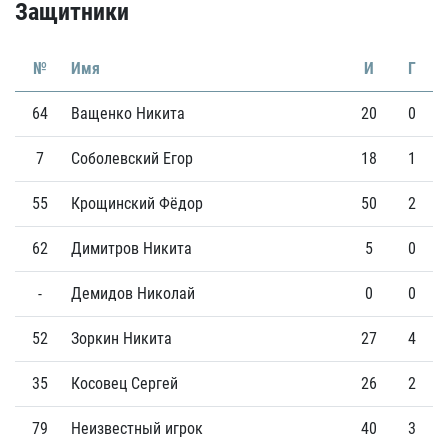
Защитники
№
Имя
И
Г
64
Ващенко Никита
20
0
7
Соболевский Егор
18
1
55
Крощинский Фёдор
50
2
62
Димитров Никита
5
0
-
Демидов Николай
0
0
52
Зоркин Никита
27
4
35
Косовец Сергей
26
2
79
Неизвестный игрок
40
3