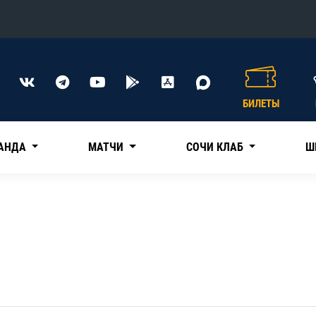
Конференция «Восток»
Дивизион Харламова
БИЛЕТЫ
Автомобилист
сляции
Ак Барс
АНДА
МАТЧИ
СОЧИ КЛАБ
Ш
Металлург Мг
Нефтехимик
 трансляции
Трактор
магазин
Дивизион Чернышева
Авангард
ние КХЛ
Адмирал