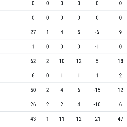
0
0
0
0
0
0
0
0
0
0
0
0
27
1
4
5
-6
9
1
0
0
0
-1
0
62
2
10
12
5
18
6
0
1
1
1
2
50
2
4
6
-15
12
26
2
2
4
-10
6
43
1
11
12
-21
47