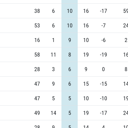
38
6
10
16
-17
5
53
6
10
16
-7
2
16
1
9
10
-6
2
58
11
8
19
-19
1
28
3
6
9
0
8
47
9
6
15
-15
1
47
5
5
10
-10
1
49
14
5
19
-17
2
28
9
5
14
4
1