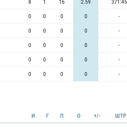
8
1
16
2.59
371:45
0
0
0
0
-
0
0
0
0
-
0
0
0
0
-
0
0
0
0
-
0
0
0
0
-
И
Г
П
О
+/-
ШТР