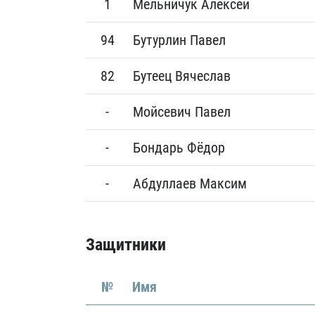
1
Мельничук Алексей
94
Бутурлин Павел
82
Бутеец Вячеслав
-
Мойсевич Павел
-
Бондарь Фёдор
-
Абдуллаев Максим
Защитники
№
Имя