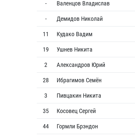
-
Валенцов Владислав
-
Демидов Николай
11
Кудако Вадим
19
Ушнев Никита
2
Александров Юрий
28
Ибрагимов Семён
3
Пивцакин Никита
35
Косовец Сергей
44
Гормли Брэндон