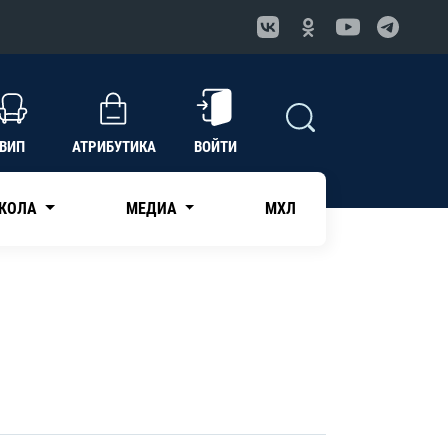
ВИП
АТРИБУТИКА
ВОЙТИ
КОЛА
МЕДИА
МХЛ