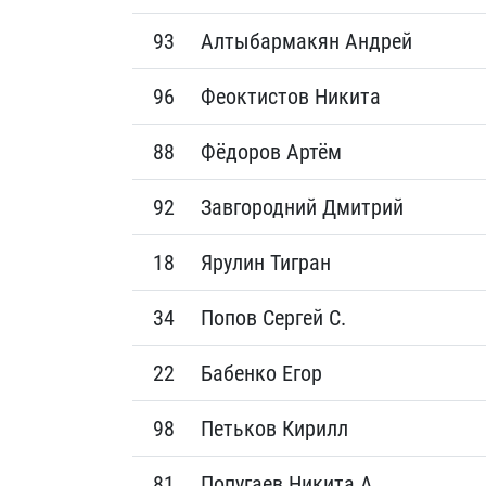
93
Алтыбармакян Андрей
96
Феоктистов Никита
88
Фёдоров Артём
92
Завгородний Дмитрий
18
Ярулин Тигран
34
Попов Сергей С.
22
Бабенко Егор
98
Петьков Кирилл
81
Попугаев Никита А.