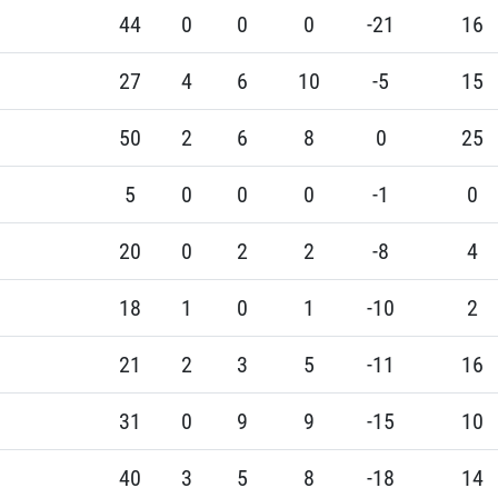
44
0
0
0
-21
16
27
4
6
10
-5
15
50
2
6
8
0
25
5
0
0
0
-1
0
20
0
2
2
-8
4
18
1
0
1
-10
2
21
2
3
5
-11
16
31
0
9
9
-15
10
40
3
5
8
-18
14