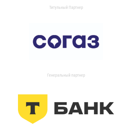
Титульный Партнер
Генеральный партнер