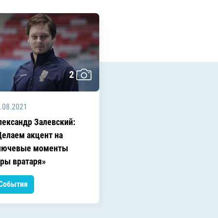
Амур
Барыс
Салават Юлаев
Сибирь
2
.08.2021
лександр Залевский:
Делаем акцент на
лючевые моменты
гры вратаря»
События