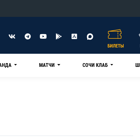
Конференция «Восток»
Дивизион Харламова
БИЛЕТЫ
Автомобилист
сляции
Ак Барс
АНДА
МАТЧИ
СОЧИ КЛАБ
Ш
Металлург Мг
Нефтехимик
 трансляции
Трактор
магазин
Дивизион Чернышева
Авангард
ние КХЛ
Адмирал