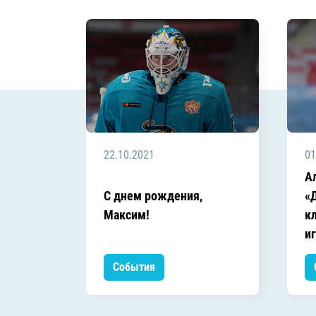
Локомотив
Северсталь
ЦСКА
Шанхайские Драконы
22.10.2021
01
А
С днем рождения,
«
Максим!
к
и
События