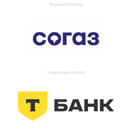
Титульный Партнер
Генеральный партнер