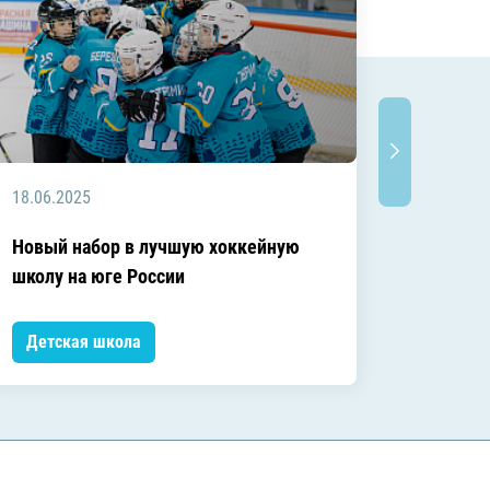
18.06.2025
13.06.2
Директ
Новый набор в лучшую хоккейную
Вячесл
школу на юге России
возраст
Детская школа
Детск