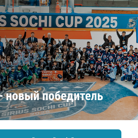
Амур
Барыс
Салават Юлаев
Сибирь
p – новый победитель