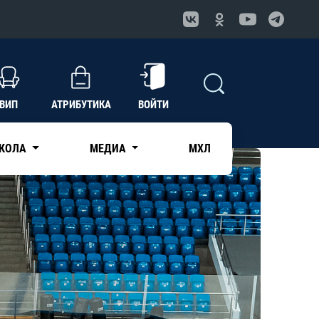
ВИП
АТРИБУТИКА
ВОЙТИ
КОЛА
МЕДИА
МХЛ