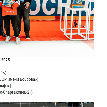
-2025
-1»)
ШОР имени Боброва»)
льфа»)
о-Спартаковец-2»)