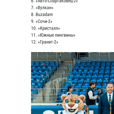
6. «Авто-Спартаковец-2»
7. «Вулкан»
8. Buzadam
9. «Сочи-2»
10. «Кристалл»
11. «Южные пингвины»
12. «Гранит-2»