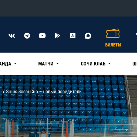
Конференция «Восток»
Дивизион Харламова
БИЛЕТЫ
Автомобилист
сляции
Ак Барс
АНДА
МАТЧИ
СОЧИ КЛАБ
Ш
Металлург Мг
Нефтехимик
 трансляции
У Sirius Sochi Cup – новый победитель
Трактор
магазин
Дивизион Чернышева
Авангард
ние КХЛ
Адмирал