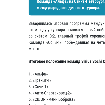
Команда «Альфа» из Санкт-Петербург
международного детского турнира.
Завершилась игровая программа междунар
этом году у турнира появился новый поб
со счётом 3:2, главный трофей соревно
Команда «Сочи-1», побеждавшая на четы
место.
Итоговое положение команд Sirius Sochi 
1. «Альфа»
2. «Гранит-1»
3. «Сочи-1»
4. «Авто-Спартаковец-2»
5. «СШОР имени Боброва»