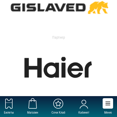
Партнер
Партнер
Билеты
Магазин
Сочи Клаб
Кабинет
Меню