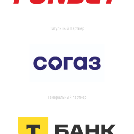
Титульный Партнер
Генеральный партнер