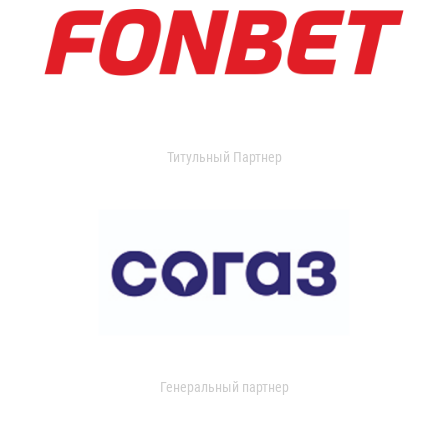
Титульный Партнер
Генеральный партнер