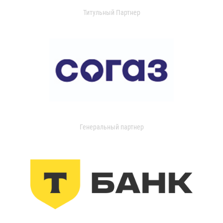
Титульный Партнер
Генеральный партнер