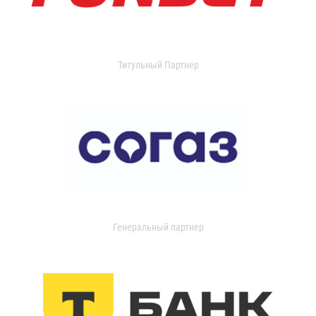
Титульный Партнер
Генеральный партнер