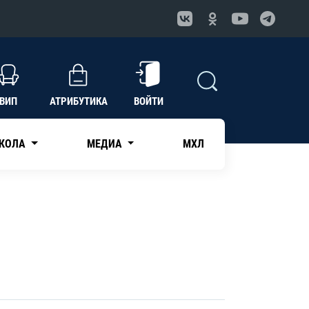
ВИП
АТРИБУТИКА
ВОЙТИ
КОЛА
МЕДИА
МХЛ