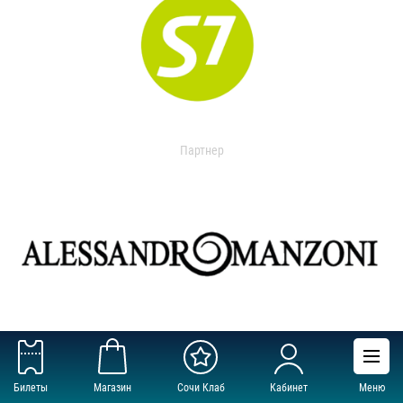
Партнер
Поставщик
Билеты
Магазин
Сочи Клаб
Кабинет
Меню