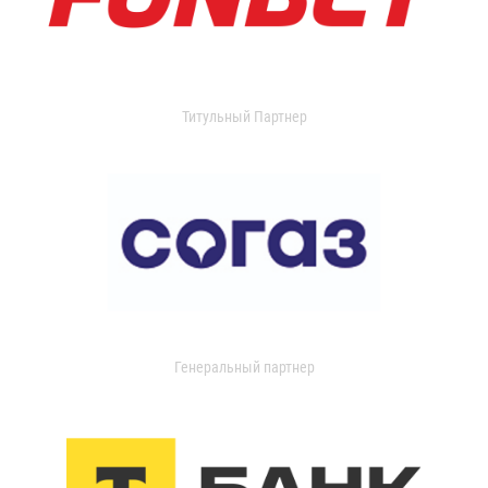
Титульный Партнер
Генеральный партнер