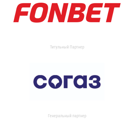
Титульный Партнер
Генеральный партнер