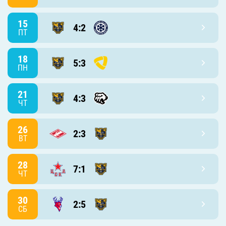
15
4:2
ПТ
18
5:3
ПН
21
4:3
ЧТ
26
2:3
ВТ
28
7:1
ЧТ
30
2:5
СБ