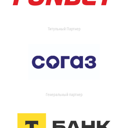
Титульный Партнер
Генеральный партнер