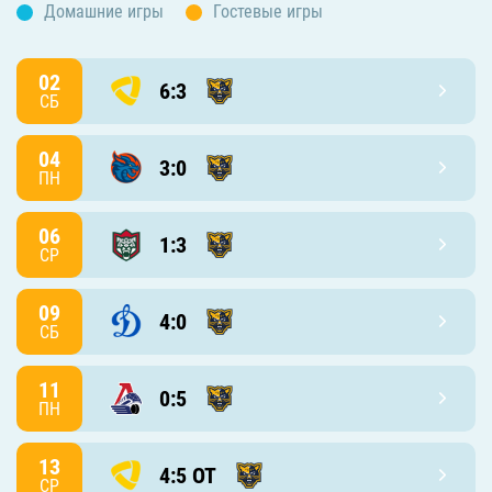
Домашние игры
Гостевые игры
02
6:3
СБ
04
3:0
ПН
06
1:3
СР
09
4:0
СБ
11
0:5
ПН
13
4:5 ОТ
СР