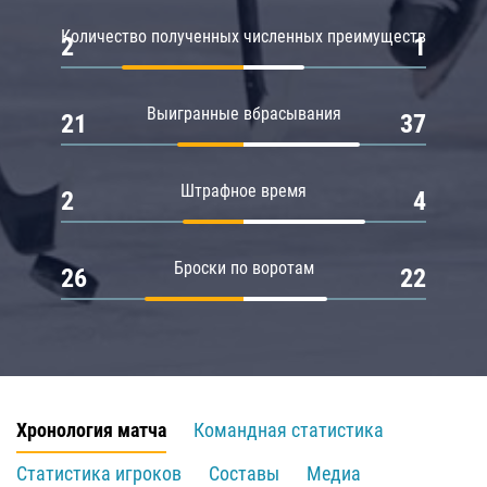
Количество полученных численных преимуществ
2
1
Выигранные вбрасывания
21
37
Штрафное время
2
4
Броски по воротам
26
22
Хронология матча
Командная статистика
Статистика игроков
Составы
Медиа