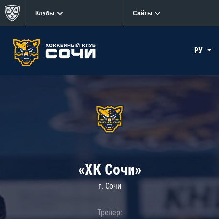
Клубы
Сайты
РУ
«ХК Сочи»
г. Сочи
Тренер: