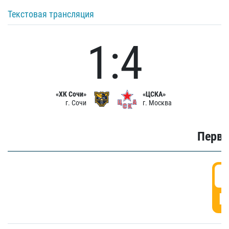
Текстовая трансляция
1:4
«ХК Сочи»
«ЦСКА»
г. Сочи
г. Москва
Первы
0
Г