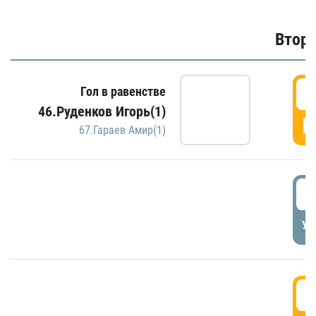
Второ
2
Гол в равенстве
46.Руденков Игорь(1)
Г
67.Гараев Амир(1)
2
УД
3