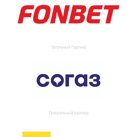
Титульный Партнер
Генеральный партнер