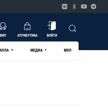
ВИП
АТРИБУТИКА
ВОЙТИ
КОЛА
МЕДИА
МХЛ