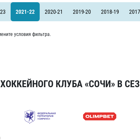
Амур
-23
2021-22
2020-21
2019-20
2018-19
2017
Барыс
Салават Юлаев
ените условия фильтра.
Сибирь
ОККЕЙНОГО КЛУБА «СОЧИ» В СЕЗ
я