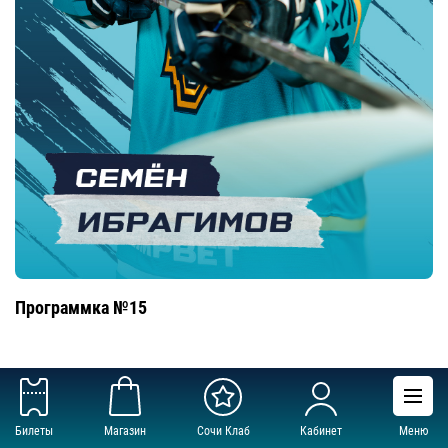
Программка №15
Билеты
Магазин
Сочи Клаб
Кабинет
Меню