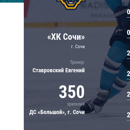
Локомотив
Северсталь
ЦСКА
Шанхайские Драконы
«ХК Сочи»
г. Сочи
Тренер:
Ставровский Евгений
350
зрителей
ДС «Большой», г. Сочи