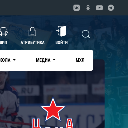
ВИП
АТРИБУТИКА
ВОЙТИ
КОЛА
МЕДИА
МХЛ