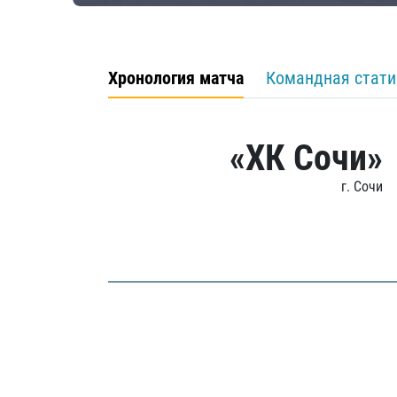
Хронология матча
Командная стати
«ХК Сочи»
г. Сочи